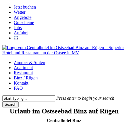
Skip
Jetzt buchen
to
Wetter
main
Angebote
content
Gutscheine
Jobs
Anfahrt
Menu
Zimmer & Suiten
Apartment
Restaurant
Binz / Rügen
Kontakt
FAQ
Press enter to begin your search
Search
Close
Urlaub im Ostseebad Binz auf Rügen
Search
Centralhotel Binz