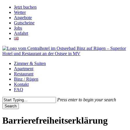
Skip
Jetzt buchen
to
Wetter
main
Angebote
content
Gutscheine
Jobs
Anfahrt
Menu
Zimmer & Suiten
Apartment
Restaurant
Binz / Rügen
Kontakt
FAQ
Press enter to begin your search
Search
Close
Search
Barrierefreiheitserklärung